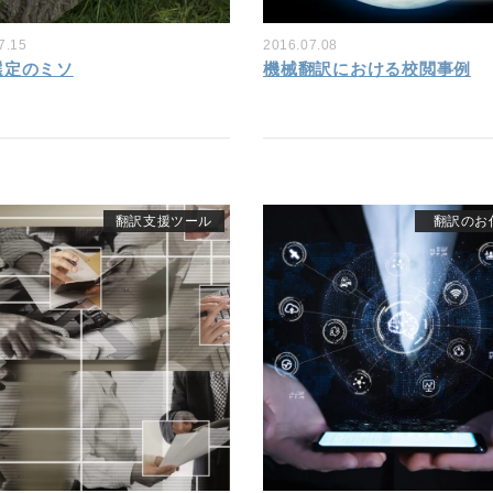
7.15
2016.07.08
選定のミソ
機械翻訳における校閲事例
翻訳支援ツール
翻訳のお