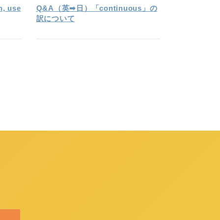
, use
Q&A（英➡日）「continuous」の
訳について