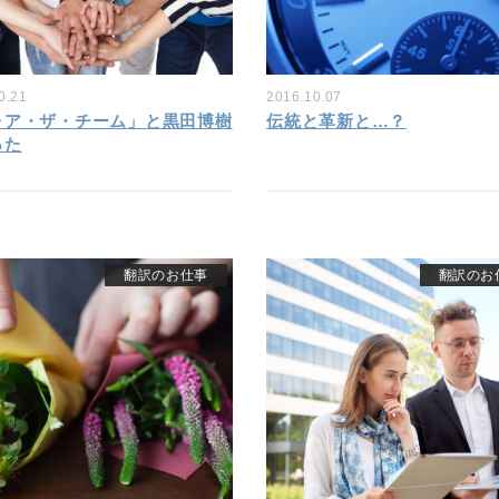
0.21
2016.10.07
ォア・ザ・チーム」と黒田博樹
伝統と革新と…？
った
翻訳のお仕事
翻訳のお