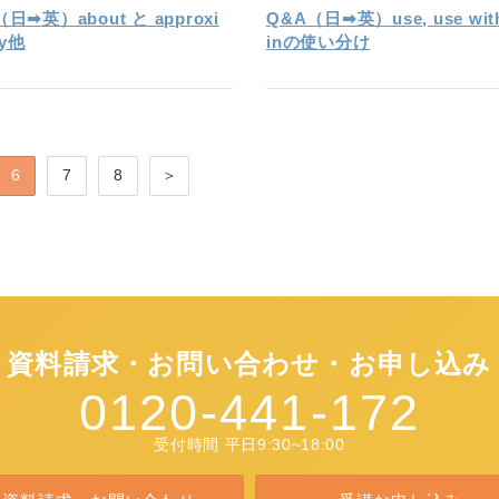
日➡英）about と approxi
Q&A（日➡英）use, use with
ly他
inの使い分け
6
7
8
＞
資料請求・お問い合わせ・お申し込み
0120-441-172
受付時間 平日9:30~18:00