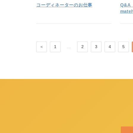
コーディネーターのお仕事
Q&A（
mate
＜
1
...
2
3
4
5