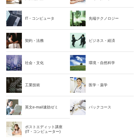
IT・コンピュータ
先端テクノロジー
契約・法務
ビジネス・経済
社会・文化
環境・自然科学
工業技術
医学・薬学
英文e-mail速効ゼミ
パックコース
ポストエディット講座
(IT・コンピューター)