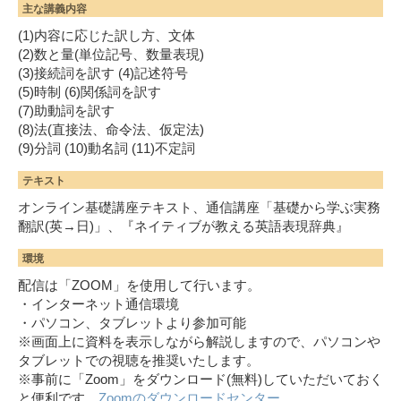
主な講義内容
(1)内容に応じた訳し方、文体
(2)数と量(単位記号、数量表現)
(3)接続詞を訳す (4)記述符号
(5)時制 (6)関係詞を訳す
(7)助動詞を訳す
(8)法(直接法、命令法、仮定法)
(9)分詞 (10)動名詞 (11)不定詞
テキスト
オンライン基礎講座テキスト、通信講座「基礎から学ぶ実務
翻訳(英→日)」、『ネイティブが教える英語表現辞典』
環境
配信は「ZOOM」を使用して行います。
・インターネット通信環境
・パソコン、タブレットより参加可能
※画面上に資料を表示しながら解説しますので、パソコンや
タブレットでの視聴を推奨いたします。
※事前に「Zoom」をダウンロード(無料)していただいておく
と便利です。
Zoomのダウンロードセンター