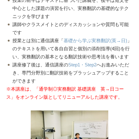
授業の前半はテキストに基づいた講義を、後半は短文を
中心とした課題の演習を行い、実務翻訳の基礎的なテク
ニックを学びます
講師やクラスメイトとのディスカッションや質問も可能
です
授業とは別に通信講座「
基礎から学ぶ実務翻訳(英→日)
」
のテキストを用いて各自自習と個別の添削指導(4回)を行
い、実務翻訳の基本となる翻訳技術や思考法を養います
講座修了後は、通信講座の
Step1・Step2
へお進みいただ
き、専門分野別に翻訳技術をブラッシュアップすること
ができます
※本講座は、「通学制◎実務翻訳 基礎講座 英→日コー
ス」をオンライン版としてリニューアルした講座です。