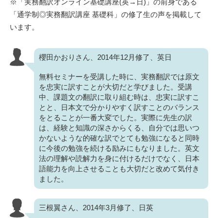
※「実務翻訳オンライン基礎講座(英→日)」の前身である
「通学制◎実務翻訳講座 基礎科」の修了生の声を掲載して
います。
櫻田かおりさん、2014年12月修了、英日
無料セミナーを受講した時に、実務翻訳では原文
を忠実に訳すことが大切だと学びました。受講
中、課題文の翻訳に取り組む時は、忠実に訳すこ
とと、日本文で分かりやすく訳すことのバランス
をとることが一番大変でした。実際に先生の訳
は、経験と知識の深さからくる、自分では思いつ
かないような的確な訳でとても勉強になると同時
に今後の勉強を続ける励みにもなりました。英文
法の理解や読解力を身に付けるだけでなく、日本
語能力を向上させることも大切だと改めて気付き
ました。
三根翼さん、2014年3月修了、日英