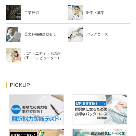
工業技術
医学・薬学
英文e-mail速効ゼミ
パックコース
ポストエディット講座
(IT・コンピューター)
PICKUP