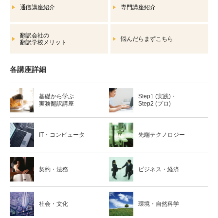
通信講座紹介
専門講座紹介
翻訳会社の
悩んだらまずこちら
翻訳学校メリット
各講座詳細
基礎から学ぶ
Step1 (実践)・
実務翻訳講座
Step2 (プロ)
IT・コンピュータ
先端テクノロジー
契約・法務
ビジネス・経済
社会・文化
環境・自然科学