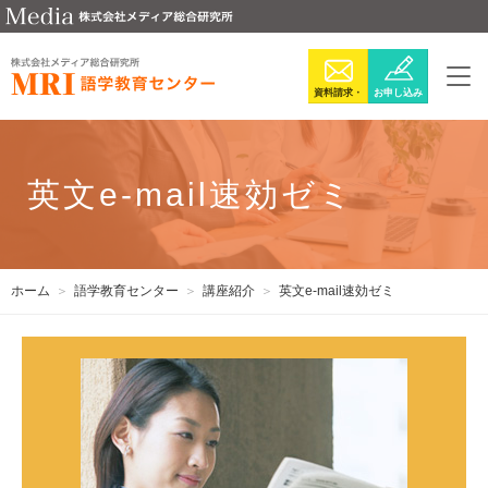
資料請求・
お申し込み
お問い合わ
せ
英文e-mail速効ゼミ
ホーム
語学教育センター
講座紹介
英文e-mail速効ゼミ