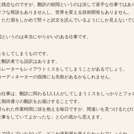
に残念なのですが、翻訳の校閲というのは決して派手な仕事ではあ
タフな商談もありませんし、世界を変える技術開発もありません。
、ただ眉をしかめて黙々と訳文を読んでいるようにしか見えないで
閲というのは本当にやりがいのある仕事です。
スをしてしまうものです。
な翻訳者でも誤訳はあります。
オペレーターもレイアウトミスをしてしまうことがあるでしょう。
コーディネーターの指揮にも失敗があるかもしれません。
の仕事は、翻訳に関わる1人1人がしてしまうミスをしっかりとフォ
に期待通りの翻訳をお届けすることです。
限られた作業時間に頭を抱える毎日ですが、間違いを見つけるたび
仕事をしていてよかったな」と心の底から思えます。
まで読んでいただいて、どこか違和感を覚えなかったでしょうか。