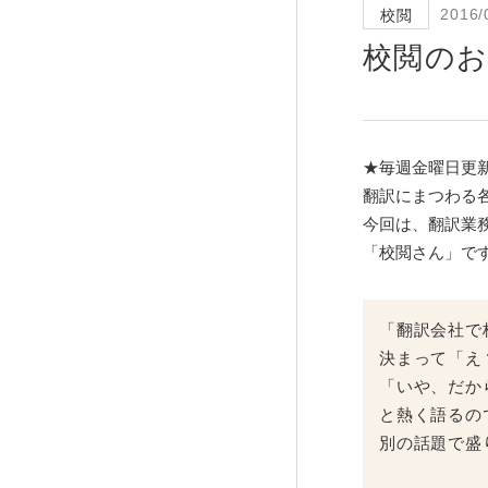
2016/
校閲
校閲のお
★毎週金曜日更
翻訳にまつわる
今回は、翻訳業
「校閲さん」で
「翻訳会社で
決まって「え
「いや、だか
と熱く語るの
別の話題で盛