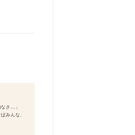
的なさ…」
けばみんな、