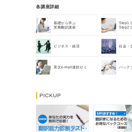
各講座詳細
基礎から学ぶ
Step1
実務翻訳講座
Step2 
ビジネス・経済
社会・
英文e-mail速効ゼミ
パック
PICKUP