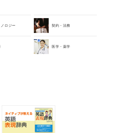
クノロジー
契約・法務
術
医学・薬学