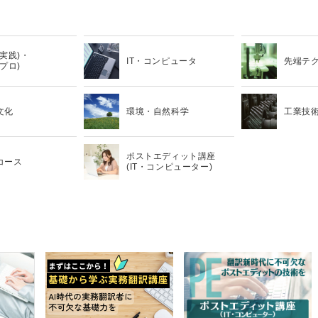
 (実践)・
IT・コンピュータ
先端テ
(プロ)
文化
環境・自然科学
工業技
ポストエディット講座
コース
(IT・コンピューター)