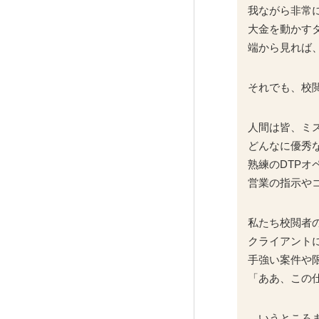
我ながら非常
大金を動かす
端から見れば
それでも、校
人間は皆、ミ
どんなに優秀
熟練のDTP
営業の指示や
私たち校閲者
クライアント
手強い案件や
「ああ、この
…いうところ