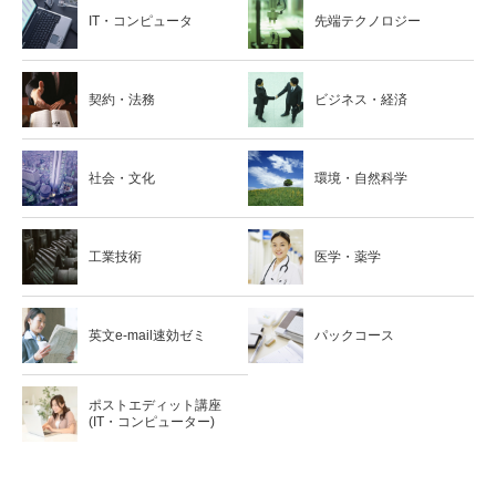
IT・コンピュータ
先端テクノロジー
契約・法務
ビジネス・経済
社会・文化
環境・自然科学
工業技術
医学・薬学
英文e-mail速効ゼミ
パックコース
ポストエディット講座
(IT・コンピューター)