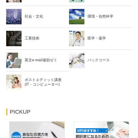
社会・文化
環境・自然科学
工業技術
医学・薬学
英文e-mail速効ゼミ
パックコース
ポストエディット講座
(IT・コンピューター)
PICKUP