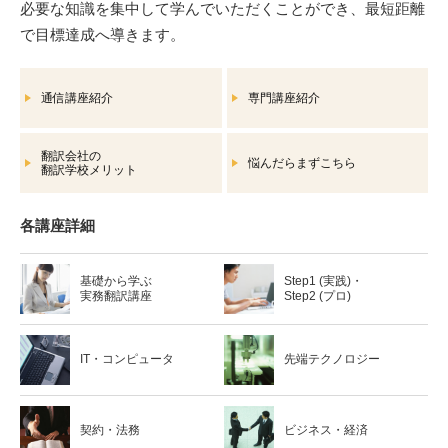
必要な知識を集中して学んでいただくことができ、最短距離
で目標達成へ導きます。
通信講座紹介
専門講座紹介
翻訳会社の
悩んだらまずこちら
翻訳学校メリット
各講座詳細
基礎から学ぶ
Step1 (実践)・
実務翻訳講座
Step2 (プロ)
IT・コンピュータ
先端テクノロジー
契約・法務
ビジネス・経済