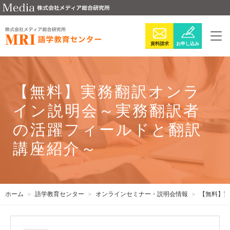
資料請求
お申し込み
【無料】実務翻訳オンラ
イン説明会～実務翻訳者
の活躍フィールドと翻訳
講座紹介～
ホーム
語学教育センター
オンラインセミナー・説明会情報
【無料】実