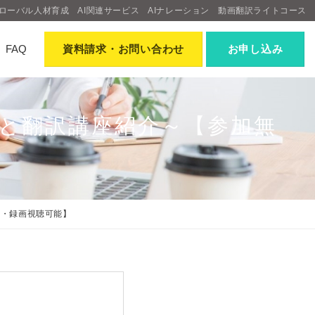
ローバル人材育成
AI関連サービス
AIナレーション
動画翻訳ライトコース
FAQ
資料請求
・お問い合わせ
お申し込み
と翻訳講座紹介～【参加無
料・録画視聴可能】