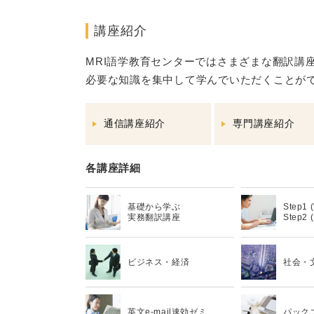
講座紹介
MRI語学教育センターではさまざまな翻訳講
必要な知識を集中して学んでいただくことが
通信講座紹介
専門講座紹介
各講座詳細
基礎から学ぶ
Step1
実務翻訳講座
Step2 
ビジネス・経済
社会・
英文e-mail速効ゼミ
パック