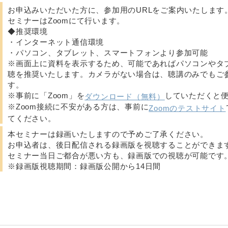
お申込みいただいた方に、参加用のURLをご案内いたします
セミナーはZoomにて行います。
◆推奨環境
・インターネット通信環境
・パソコン、タブレット、スマートフォンより参加可能
※画面上に資料を表示するため、可能であればパソコンやタ
聴を推奨いたします。カメラがない場合は、聴講のみでもご
す。
※事前に「Zoom」を
していただくと
ダウンロード（無料）
※Zoom接続に不安がある方は、事前に
Zoomのテストサイト
てください。
本セミナーは録画いたしますので予めご了承ください。
お申込者は、後日配信される録画版を視聴することができま
セミナー当日ご都合が悪い方も、録画版での視聴が可能です
※録画版視聴期間：録画版公開から14日間