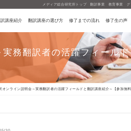
メディア総合研究所トップ
翻訳事業
教育事業
グ
翻訳講座紹介
翻訳講座の選び方
修了までの流れ
修了生の声
～実務翻訳者の活躍フィールド
訳オンライン説明会～実務翻訳者の活躍フィールドと翻訳講座紹介～【参加無
05/30