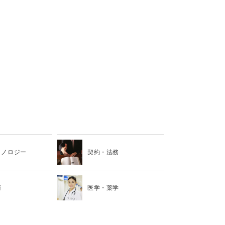
クノロジー
契約・法務
術
医学・薬学