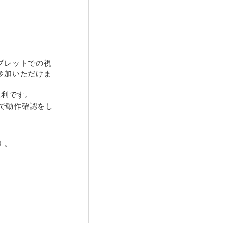
。
ブレットでの視
参加いただけま
便利です。
で動作確認をし
す。
。