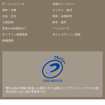
IT・コンピュータ
先端テクノロジー
契約・法務
ビジネス・経済
社会・文化
環境・自然科学
工業技術
医学・薬学
英文e-mail速効ゼミ
パックコース
オンライン基礎講座
ポストエディット講座
映像講座
弊社は個人情報の取扱いを適切に行う企業としてプライバシーマークの使
用を認められた認定事業者です。