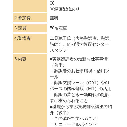
00
※録画配信あり
2.参加費
無料
3.定員
50名程度
4.登壇者
二見聰子氏（実務翻訳者、翻訳
講師）、MRI語学教育センター
スタッフ
5.内容
■実務翻訳者の最新お仕事事情
（前半）
・翻訳者のお仕事環境・活用ツ
ール
・翻訳支援ツール（CAT）やAI
ベースの機械翻訳（MT）の活用
・翻訳の昔と今ー新時代の翻訳
者に求められること
■基礎から学ぶ実務翻訳講座の紹
介（後半）
・この講座で学べること
・リニューアルポイント