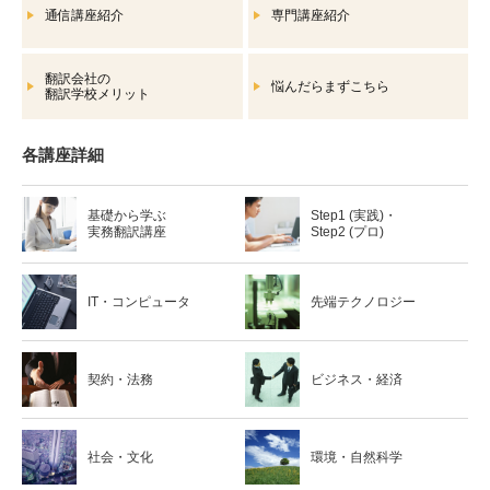
通信講座紹介
専門講座紹介
翻訳会社の
悩んだらまずこちら
翻訳学校メリット
各講座詳細
基礎から学ぶ
Step1 (実践)・
実務翻訳講座
Step2 (プロ)
IT・コンピュータ
先端テクノロジー
契約・法務
ビジネス・経済
社会・文化
環境・自然科学