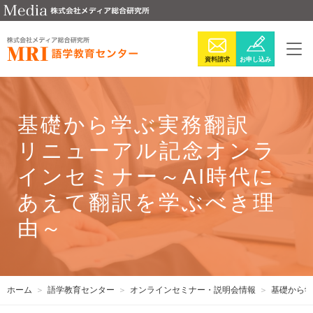
資料請求
お申し込み
基礎から学ぶ実務翻訳
リニューアル記念オンラ
インセミナー～AI時代に
あえて翻訳を学ぶべき理
由～
ホーム
語学教育センター
オンラインセミナー・説明会情報
基礎から学