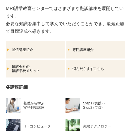
MRI語学教育センターではさまざまな翻訳講座を展開してい
ます。
必要な知識を集中して学んでいただくことができ、最短距離
で目標達成へ導きます。
通信講座紹介
専門講座紹介
翻訳会社の
悩んだらまずこちら
翻訳学校メリット
各講座詳細
基礎から学ぶ
Step1 (実践)・
実務翻訳講座
Step2 (プロ)
IT・コンピュータ
先端テクノロジー