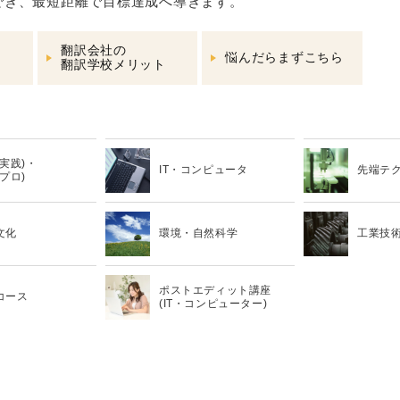
でき、最短距離で目標達成へ導きます。
翻訳会社の
悩んだらまずこちら
翻訳学校メリット
 (実践)・
IT・コンピュータ
先端テ
(プロ)
文化
環境・自然科学
工業技
ポストエディット講座
コース
(IT・コンピューター)