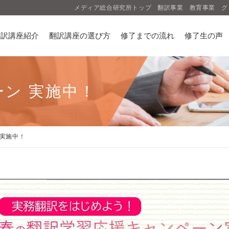
メディア総合研究所トップ
翻訳事業
教育事業
グ
翻訳講座紹介
翻訳講座の選び方
修了までの流れ
修了生の声
ン 実施中！
 実施中！