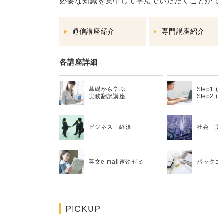
必要な知識を集中して学んでいただくことが
通信講座紹介
専門講座紹介
各講座詳細
基礎から学ぶ
Step1
実務翻訳講座
Step2 
ビジネス・経済
社会・
英文e-mail速効ゼミ
パック
PICKUP