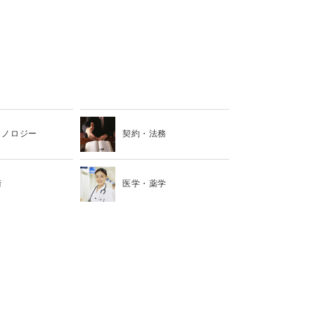
クノロジー
契約・法務
術
医学・薬学