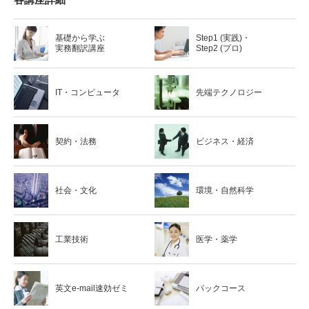
基礎から学ぶ
Step1 (実践)・
実務翻訳講座
Step2 (プロ)
IT・コンピュータ
先端テクノロジー
契約・法務
ビジネス・経済
社会・文化
環境・自然科学
工業技術
医学・薬学
英文e-mail速効ゼミ
パックコース