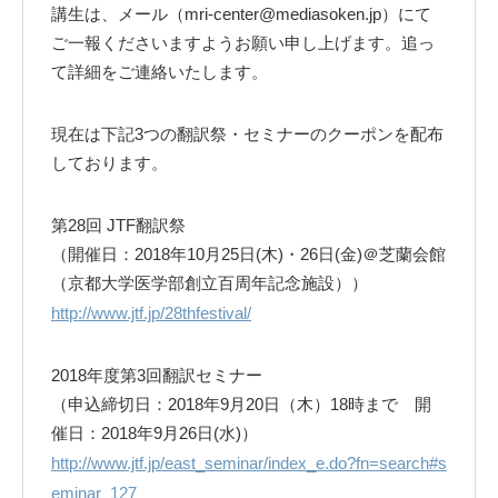
講生は、メール（mri-center@mediasoken.jp）にて
ご一報くださいますようお願い申し上げます。追っ
て詳細をご連絡いたします。
現在は下記3つの翻訳祭・セミナーのクーポンを配布
しております。
第28回 JTF翻訳祭
（開催日：2018年10月25日(木)・26日(金)＠芝蘭会館
（京都大学医学部創立百周年記念施設））
http://www.jtf.jp/28thfestival/
2018年度第3回翻訳セミナー
（申込締切日：2018年9月20日（木）18時まで 開
催日：2018年9月26日(水)）
http://www.jtf.jp/east_seminar/index_e.do?fn=search#s
eminar_127