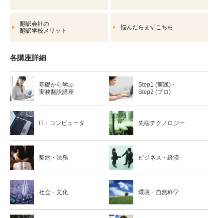
翻訳会社の
悩んだらまずこちら
翻訳学校メリット
各講座詳細
基礎から学ぶ
Step1 (実践)・
実務翻訳講座
Step2 (プロ)
IT・コンピュータ
先端テクノロジー
契約・法務
ビジネス・経済
社会・文化
環境・自然科学