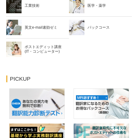
工業技術
医学・薬学
英文e-mail速効ゼミ
パックコース
ポストエディット講座
(IT・コンピューター)
PICKUP