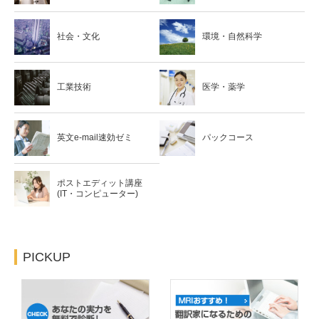
社会・文化
環境・自然科学
工業技術
医学・薬学
英文e-mail速効ゼミ
パックコース
ポストエディット講座
(IT・コンピューター)
PICKUP