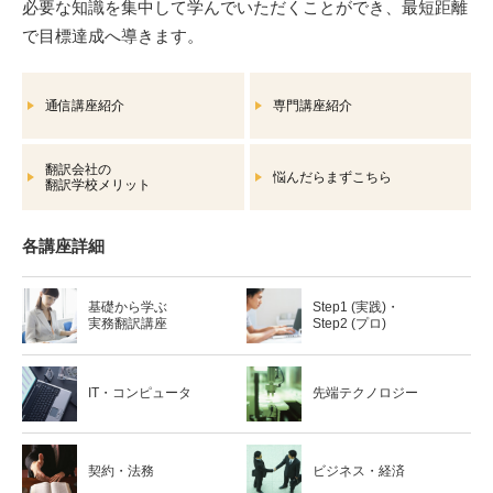
必要な知識を集中して学んでいただくことができ、最短距離
で目標達成へ導きます。
通信講座紹介
専門講座紹介
翻訳会社の
悩んだらまずこちら
翻訳学校メリット
各講座詳細
基礎から学ぶ
Step1 (実践)・
実務翻訳講座
Step2 (プロ)
IT・コンピュータ
先端テクノロジー
契約・法務
ビジネス・経済