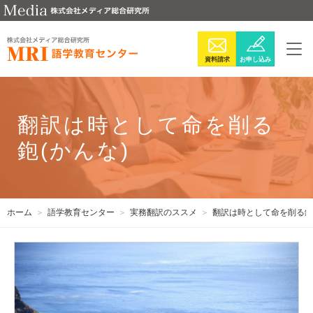
資料請求
お申し込み
翻訳は時として命を削る
鉋(かんな)
ホーム
語学教育センター
実務翻訳のススメ
翻訳は時として命を削る鉋(