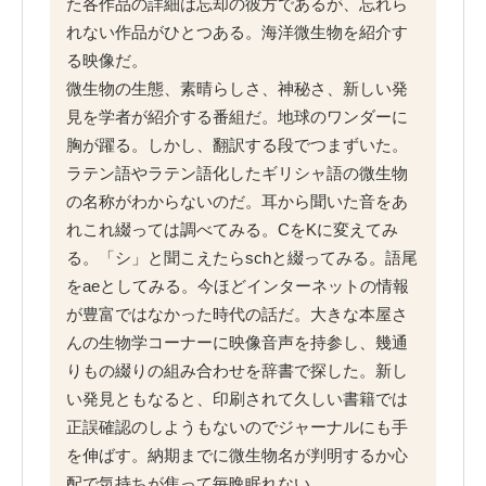
た各作品の詳細は忘却の彼方であるが、忘れら
れない作品がひとつある。海洋微生物を紹介す
る映像だ。
微生物の生態、素晴らしさ、神秘さ、新しい発
見を学者が紹介する番組だ。地球のワンダーに
胸が躍る。しかし、翻訳する段でつまずいた。
ラテン語やラテン語化したギリシャ語の微生物
の名称がわからないのだ。耳から聞いた音をあ
れこれ綴っては調べてみる。CをKに変えてみ
る。「シ」と聞こえたらschと綴ってみる。語尾
をaeとしてみる。今ほどインターネットの情報
が豊富ではなかった時代の話だ。大きな本屋さ
んの生物学コーナーに映像音声を持参し、幾通
りもの綴りの組み合わせを辞書で探した。新し
い発見ともなると、印刷されて久しい書籍では
正誤確認のしようもないのでジャーナルにも手
を伸ばす。納期までに微生物名が判明するか心
配で気持ちが焦って毎晩眠れない。