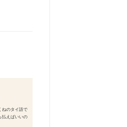
くねのタイ語で
ら払えばいいの