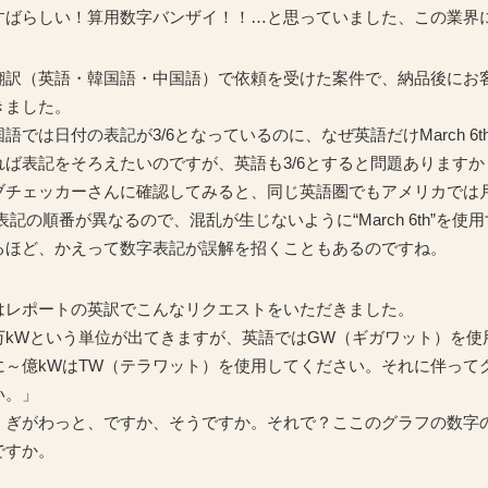
すばらしい！算用数字バンザイ！！…と思っていました、この業界
翻訳（英語・韓国語・中国語）で依頼を受けた案件で、納品後にお
きました。
語では日付の表記が3/6となっているのに、なぜ英語だけMarch 6
れば表記をそろえたいのですが、英語も3/6とすると問題ありますか
ブチェッカーさんに確認してみると、同じ英語圏でもアメリカでは月
表記の順番が異なるので、混乱が生じないように“March 6th”を使
るほど、かえって数字表記が誤解を招くこともあるのですね。
はレポートの英訳でこんなリクエストをいただきました。
万kWという単位が出てきますが、英語ではGW（ギガワット）を使
に～億kWはTW（テラワット）を使用してください。それに伴って
い。」
、ぎがわっと、ですか、そうですか。それで？ここのグラフの数字
ですか。