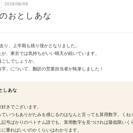
2018/06/08
字のおとしあな
ぎ去り、上半期も残り僅かとなりました。
たが、東京では気持ちがいい晴天が続いています。
過ごしでしょうか。
数字」について、翻訳の営業担当者が執筆しました！
としあな
行好きでございます。
っていつもありがたみを感じるのはなんと言っても算用数字。くね
ん記号ばかりのベトナム語でも、算用数字を見つければ最低限いく
スに乗ればいいのかくらいはわかります。