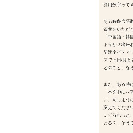
算用数字って
ある時多言語
質問をいただ
「中国語・韓国
ょうか？出来
早速ネイティ
スでは日/月と
とのこと。な
また、ある時
「本文中に～
い。同じよう
変えてくださ
…てらわっと
とる？…そう