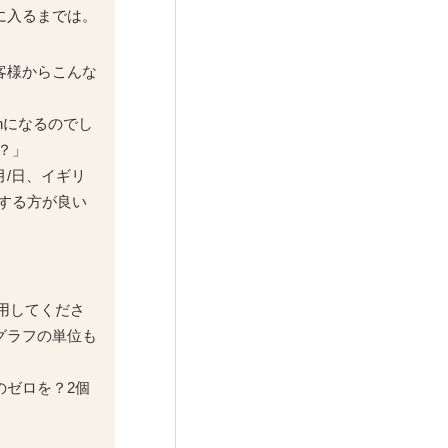
に入るまでは。
客様からこんな
thになるのでし
？」
/日、イギリ
用する方が良い
用してくださ
グラフの単位も
のゼロを？2個