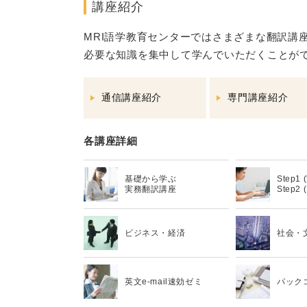
講座紹介
MRI語学教育センターではさまざまな翻訳講
必要な知識を集中して学んでいただくことが
通信講座紹介
専門講座紹介
各講座詳細
基礎から学ぶ
Step1
実務翻訳講座
Step2 
ビジネス・経済
社会・
英文e-mail速効ゼミ
パック