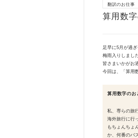
翻訳のお仕事
算用数
足早に5月が過
梅雨入りしまし
皆さまいかがお
今回は、「算用
算用数字のお
私、専らの旅
海外旅行に行
もちょんちょ
か、何番のバ