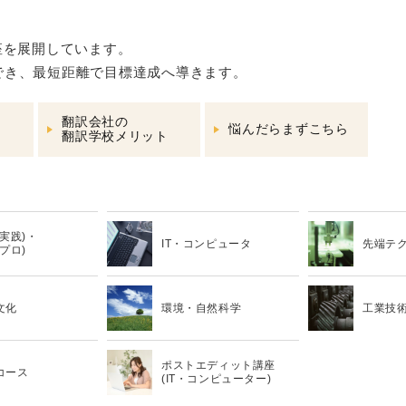
座を展開しています。
でき、最短距離で目標達成へ導きます。
翻訳会社の
悩んだらまずこちら
翻訳学校メリット
 (実践)・
IT・コンピュータ
先端テ
(プロ)
文化
環境・自然科学
工業技
ポストエディット講座
コース
(IT・コンピューター)