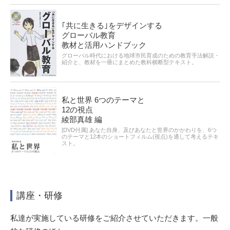
｢共に生きる｣をデザインする
グローバル教育
教材と活用ハンドブック
グローバル時代における地球市民育成のための教育手法解説・
紹介と、教材を一冊にまとめた教科横断型テキスト。
私と世界 6つのテーマと
12の視点
綾部真雄 編
[DVD付属] あなた自身、及びあなたと世界のかかわりを、6つ
のテーマと12本のショートフィルム(視点)を通して考えるテキ
スト。
講座・研修
私達が実施している研修をご紹介させていただきます。一般