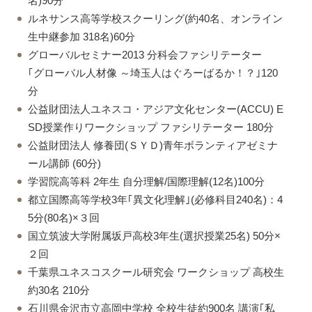
名)90分
ルネサンス高等学校スクーリング(約40名、オンライン
生中継参加 318名)60分
グローバルセミナー2013 分科会ファシリテーター
｢グローバル人材像 ～埼玉人はぐろーばるか！？｣120
分
公益財団法人ユネスコ・アジア文化センター(ACCU) E
SD授業作りワークショップ ファシリテーター 180分
公益財団法人 修養団(ＳＹＤ)青年ボランティアゼミナ
ール講師 (60分)
学習院高等科 2年生 自分理解/国際理解(12名)100分
都立国際高等学校3年｢異文化理解｣(必修科目240名)：4
5分(80名)×３回
国立筑波大学附属坂戸高校3年生(選択授業25名) 50分×
２回
千葉県ユネスコスクール研究会 ワークショップ 高校生
約30名 210分
石川県金沢市立高岡中学校 全校生徒約900名 講演｢私