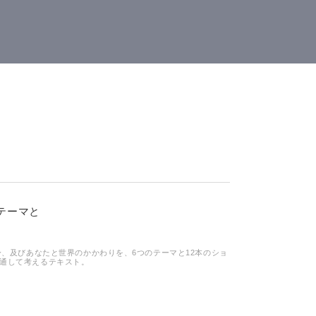
テーマと
た自身、及びあなたと世界のかかわりを、6つのテーマと12本のショ
を通して考えるテキスト。