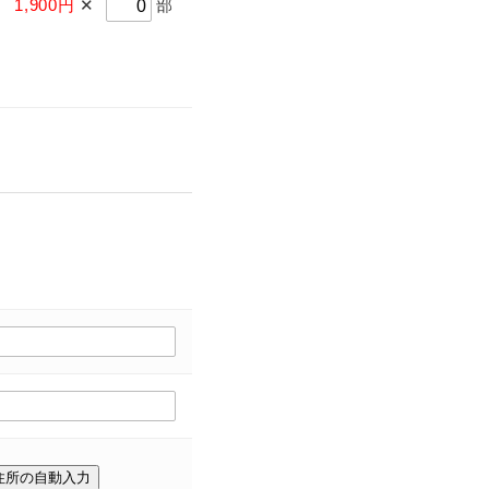
1,900円
✕
部
住所の自動入力