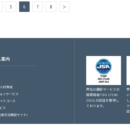
5
6
7
8
＞
ス案内
人材育成
弊社は翻訳サービスの
弊
ションサービス
国際規格｢ISO 17100:
い
2015｣の認証を取得し
し
イトコース
ております。
ク
ービス
認
(英文法解説サイト)