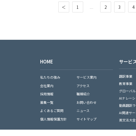
＜
1
...
2
3
4
HOME
サービ
翻訳事業
私たちの強み
サービス案内
教育事業
会社案内
アクセス
グローバル
採用情報
職種紹介
AIナレー
募集一覧
お問い合わせ
動画翻訳ラ
よくあるご質問
ニュース
AI関連サ
個人情報保護方針
サイトマップ
英文法大全