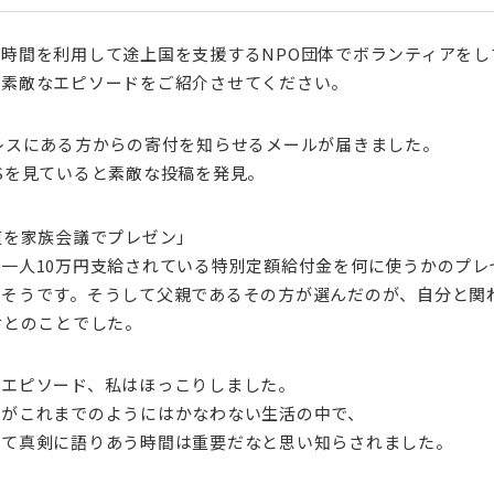
時間を利用して途上国を支援するNPO団体でボランティアをし
と素敵なエピソードをご紹介させてください。
レスにある方からの寄付を知らせるメールが届きました。
Sを見ていると素敵な投稿を発見。
道を家族会議でプレゼン」
一人10万円支給されている特別定額給付金を何に使うかのプレ
そうです。そうして父親であるその方が選んだのが、自分と関わ
付とのことでした。
のエピソード、私はほっこりしました。
りがこれまでのようにはかなわない生活の中で、
いて真剣に語りあう時間は重要だなと思い知らされました。