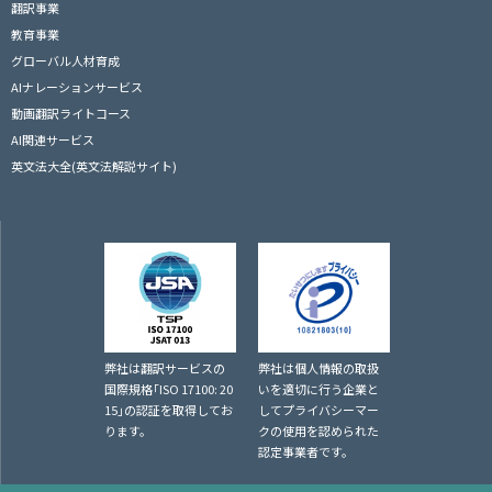
翻訳事業
教育事業
グローバル人材育成
AIナレーションサービス
動画翻訳ライトコース
AI関連サービス
英文法大全(英文法解説サイト)
弊社は翻訳サービスの
弊社は個人情報の取扱
国際規格｢ISO 17100: 20
いを適切に行う企業と
15｣の認証を取得してお
してプライバシーマー
ります。
クの使用を認められた
認定事業者です。